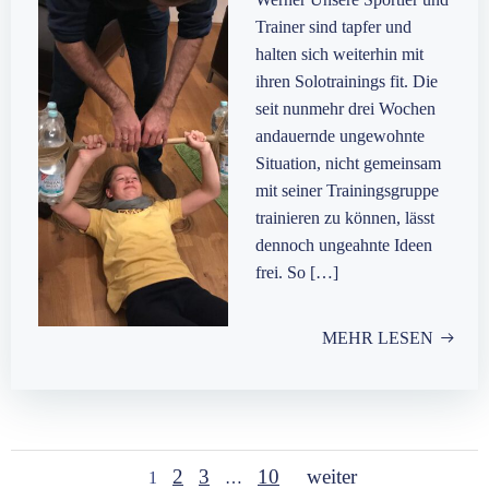
Trainer sind tapfer und
halten sich weiterhin mit
ihren Solotrainings fit. Die
seit nunmehr drei Wochen
andauernde ungewohnte
Situation, nicht gemeinsam
mit seiner Trainingsgruppe
trainieren zu können, lässt
dennoch ungeahnte Ideen
frei. So […]
MEHR LESEN
Posts
Posts
Page
Page
Page
Page
2
3
10
weiter
1
…