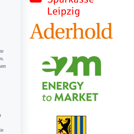
te
en.
sam
m
ie