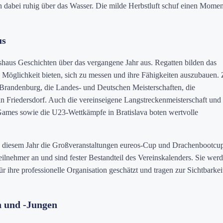
en dabei ruhig über das Wasser. Die milde Herbstluft schuf einen Momen
us
shaus Geschichten über das vergangene Jahr aus. Regatten bilden das
 Möglichkeit bieten, sich zu messen und ihre Fähigkeiten auszubauen.
Brandenburg, die Landes- und Deutschen Meisterschaften, die
 in Friedersdorf. Auch die vereinseigene Langstreckenmeisterschaft und
ames sowie die U23-Wettkämpfe in Bratislava boten wertvolle
n diesem Jahr die Großveranstaltungen eureos-Cup und Drachenbootcu
Teilnehmer an und sind fester Bestandteil des Vereinskalenders. Sie wer
ihre professionelle Organisation geschätzt und tragen zur Sichtbarkei
n und -Jungen