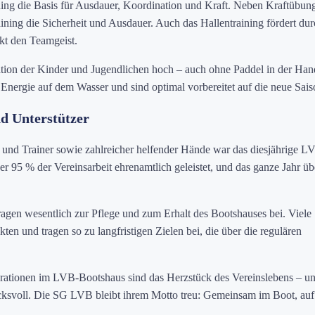
aining die Basis für Ausdauer, Koordination und Kraft. Neben Kraftübun
ning die Sicherheit und Ausdauer. Auch das Hallentraining fördert dur
kt den Teamgeist.
tion der Kinder und Jugendlichen hoch – auch ohne Paddel in der Han
 Energie auf dem Wasser und sind optimal vorbereitet auf die neue Sais
nd Unterstützer
 und Trainer sowie zahlreicher helfender Hände war das diesjährige L
 95 % der Vereinsarbeit ehrenamtlich geleistet, und das ganze Jahr üb
ragen wesentlich zur Pflege und zum Erhalt des Bootshauses bei. Viele
ten und tragen so zu langfristigen Zielen bei, die über die regulären
ationen im LVB-Bootshaus sind das Herzstück des Vereinslebens – u
ksvoll. Die SG LVB bleibt ihrem Motto treu: Gemeinsam im Boot, auf