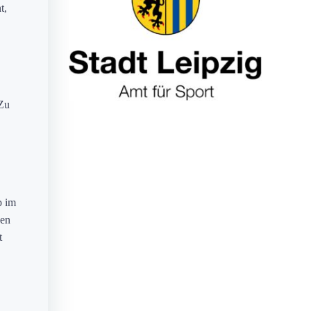
t,
 Zu
p im
den
t