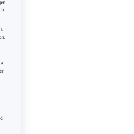
gen
ch
d.
on.
VB
er
nd