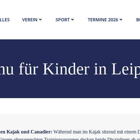
LLES
VEREIN
SPORT
TERMINE 2026
B
u für Kinder in Lei
linen Kajak und Canadier:
Während man im Kajak sitzend mit einem D
 Unsere altersgerechten Trainingsgruppen decken beide Disziplinen ab 