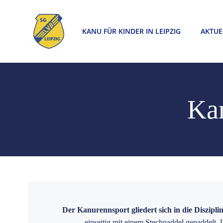
Zum
Inhalt
KANU FÜR KINDER IN LEIPZIG
AKTUE
springen
Kan
Der Kanurennsport gliedert sich in die Diszip
einseitig mit einem Stechpaddel gepaddelt.