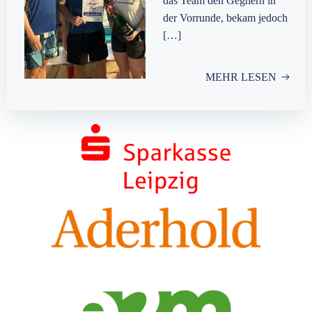
das Team den Gegnern in
der Vorrunde, bekam jedoch
[…]
MEHR LESEN