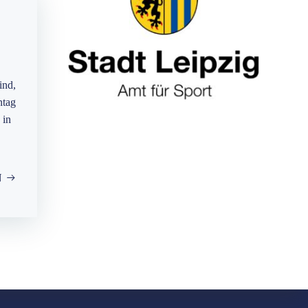
ind,
ntag
 in
N