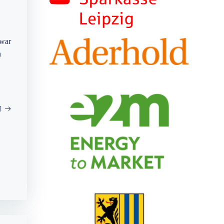
 war
n
N