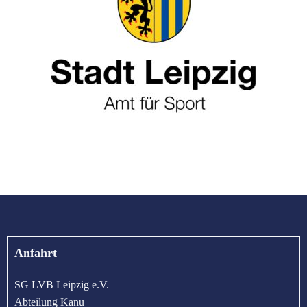
Anfahrt
SG LVB Leipzig e.V.
Abteilung Kanu