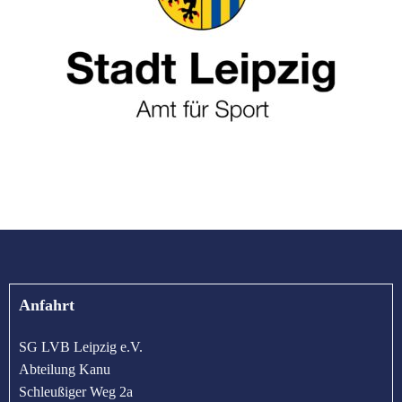
Anfahrt
SG LVB Leipzig e.V.
Abteilung Kanu
Schleußiger Weg 2a