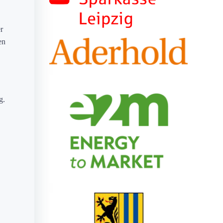
r
en
g.