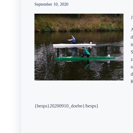
September 10, 2020
1
A
d
i
S
z
a
d
R
{besps}20200910_doebe{/besps}