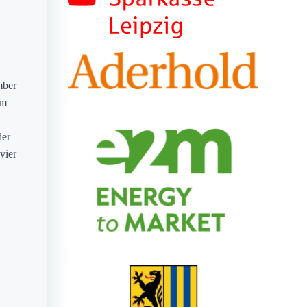
mber
am
der
vier