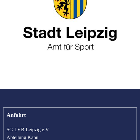
Anfahrt
SG LVB Leipzig e.V.
Abteilung Kanu