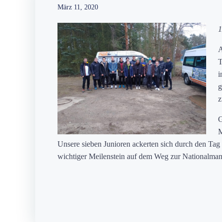
März 11, 2020
1
A
T
i
g
z
G
M
Unsere sieben Junioren ackerten sich durch den Tag
wichtiger Meilenstein auf dem Weg zur Nationalman