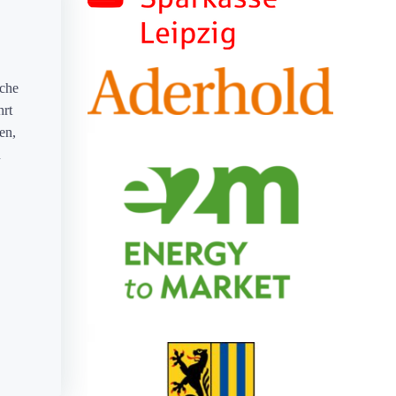
sche
hrt
en,
n