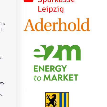
bis
 in
ken
0m-
3-