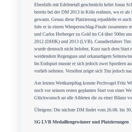
Ebenfalls mit Edelmetall geschmückt kehrt Jonas S
bereits bei der DM 2013 in Köln erahnen, wo er a
gewann. Genau diese Platzierung erpaddelte er auch
fuhr er in einem Wimpernschlag-Finale zusammen mi
und Carlos Herberger zu Gold im C4 über 500m und d
2012 (DHfK) und 2013 (LVB). Canadierfahrer Tim M
wurde dennoch nicht belohnt. Kurz nach dem Start no
werdendem Regenguss und orkanartigem Seitenwind s
Im Endspurt musste er sich jedoch zwei Sportlern 
vorlieb nehmen. Versöhnt zeigte sich Tim jedoch na
Am letzten Wettkampftag konnte Pechvogel Fritz Wi
noch vor seinem ersten geplanten Start von einer We
Glückwunsch an alle Athleten die zu einer Bilanz vo
Übrigens: Die nächste DM findet vom 26.08. bis 30.
SG LVB Medaillengewinner und Platzierungen