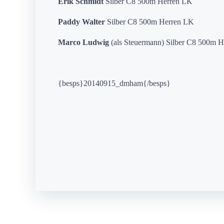
Erik Schmidt
Silber C8 500m Herren LK
Paddy Walter
Silber C8 500m Herren LK
Marco Ludwig
(als Steuermann) Silber C8 500m 
{besps}20140915_dmham{/besps}