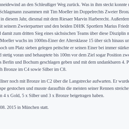
chneidewind an den Schleußiger Weg zurück. Was in ihm steckt konnte
ls Schlagmann zusammen mit Tim Moeller im Doppelrechts Zweier Bron
 in diesem Jahr, diesmal mit dem Riesaer Marvin Harberecht. Außerde
t seinem Zweierpartner und den beiden DHfK Sportlern Marius Friedr
amit zum dritten Sieg eines sächsischen Teams über diese Disziplin 
oeller wuchs im 1000m-Einer der Altersklasse 15 über sich hinaus u
ch um Platz sieben gelegen peitschte er seinen Einer bei immer stärke
tetig voran und behauptete bis 100m vor dem Ziel sogar Position zwe
aus Berlin und Bochum geschlagen geben und mit dem undankbaren 4. P
ch Bronze im C4 sowie Silber im C8.
llner noch mit Bronze im C2 über die Langstrecke aufwarten. Er wurd
spe gestochen und musste daraufhin die meisten seiner Rennen streiche
n 4 x Gold, 5 x Silber und 3 x Bronze beigetragen haben.
08. 2015 in München statt.