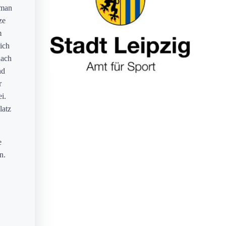
 man
ze
m
ich
nach
nd
r
i.
latz
e
n.